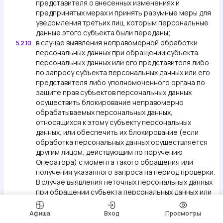
представителя о внесенных изменениях и
предпринятых мерах и принять разумные меры для
уведомления третьих лиц, которым персональные
данные этого субъекта были переданы;
в случае выявления неправомерной обработки
5.2.10.
персональных данных при обращении субъекта
персональных данных или его представителя либо
по запросу субъекта персональных данных или его
представителя либо уполномоченного органа по
защите прав субъектов персональных данных
осуществить блокирование неправомерно
обрабатываемых персональных данных,
относящихся к этому субъекту персональных
данных, или обеспечить их блокирование (если
обработка персональных данных осуществляется
другим лицом, действующим по поручению
Оператора) с момента такого обращения или
получения указанного запроса на период проверки.
В случае выявления неточных персональных данных
при обращении субъекта персональных данных или
его представителя либо по их запросу или по
запросу уполномоченного органа по защите прав
Афиша
Вход
Просмотры
субъектов персональных данных Оператор обязан